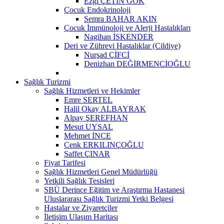
Ezgi ÇETİN GÖK
Çocuk Endokrinoloji
Semra BAHAR AKIN
Çocuk İmmünoloji ve Alerji Hastalıkları
Nagihan İSKENDER
Deri ve Zührevi Hastalıklar (Cildiye)
Nurşad ÇİFCİ
Denizhan DEĞİRMENCİOĞLU
Sağlık Turizmi
Sağlık Hizmetleri ve Hekimler
Emre SERTEL
Halil Okay ALBAYRAK
Alpay ŞEREFHAN
Mesut UYSAL
Mehmet İNCE
Cenk ERKILINÇOĞLU
Saffet ÇINAR
Fiyat Tarifesi
Sağlık Hizmetleri Genel Müdürlüğü
Yetkili Sağlık Tesisleri
SBÜ Derince Eğitim ve Araştırma Hastanesi
Uluslararası Sağlık Turizmi Yetki Belgesi
Hastalar ve Ziyaretçiler
İletişim Ulaşım Haritası