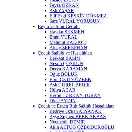
Feyza ÖZKAN
Aslı YAŞAR
Elif Ezgi KESKİN DÖNMEZ
Sare VURAL YÖRÜSÜN
Beyin ve Sinir Cerrahi
Haydar SEKMEN
Emin VURAL
Mahmut BALIKÇI
Alpay ŞEREFHAN
Çocuk Sağlığı ve Hastalıkları
Berkant BASIM
Nesrin ÇOŞKUN
Derya KARAMAN
Oğuz BÖLÜK
Ebru ÇETİN ÖZBEK
Aslı GÜREL BEDİR
Hülya ACAR
Berfin TÜRKAN TURAN
Dicle AYDIN
Çocuk ve Ergen Ruh Sağlığı Hastalıkları
Bedriye Özkan ALYANAK
Ayşe Zeynep BERK AKBAŞ
Necmettin DEMİR
Akın ALTUĞ ÖZBODUROĞLU