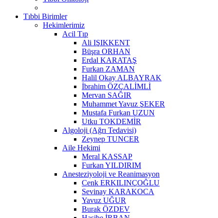
Tıbbi Birimler
Hekimlerimiz
Acil Tıp
Ali IŞIKKENT
Büşra ORHAN
Erdal KARATAŞ
Furkan ZAMAN
Halil Okay ALBAYRAK
İbrahim ÖZÇALİMLİ
Mervan SAĞIR
Muhammet Yavuz ŞEKER
Mustafa Furkan UZUN
Utku TOKDEMİR
Algoloji (Ağrı Tedavisi)
Zeynep TUNCER
Aile Hekimi
Meral KASSAP
Furkan YILDIRIM
Anesteziyoloji ve Reanimasyon
Cenk ERKILINÇOĞLU
Sevinay KARAKOCA
Yavuz UĞUR
Burak ÖZDEV
Hasibe İRBAN