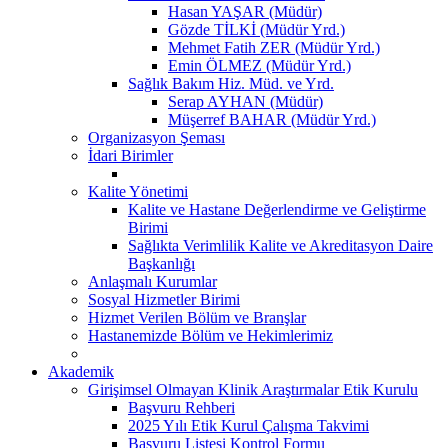
Hasan YAŞAR (Müdür)
Gözde TİLKİ (Müdür Yrd.)
Mehmet Fatih ZER (Müdür Yrd.)
Emin ÖLMEZ (Müdür Yrd.)
Sağlık Bakım Hiz. Müd. ve Yrd.
Serap AYHAN (Müdür)
Müşerref BAHAR (Müdür Yrd.)
Organizasyon Şeması
İdari Birimler
Kalite Yönetimi
Kalite ve Hastane Değerlendirme ve Geliştirme
Birimi
Sağlıkta Verimlilik Kalite ve Akreditasyon Daire
Başkanlığı
Anlaşmalı Kurumlar
Sosyal Hizmetler Birimi
Hizmet Verilen Bölüm ve Branşlar
Hastanemizde Bölüm ve Hekimlerimiz
Akademik
Girişimsel Olmayan Klinik Araştırmalar Etik Kurulu
Başvuru Rehberi
2025 Yılı Etik Kurul Çalışma Takvimi
Başvuru Listesi Kontrol Formu