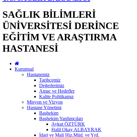
SAĞLIK BİLİMLERİ
ÜNİVERSİTESİ DERİNCE
EĞİTİM VE ARAŞTIRMA
HASTANESİ
Kurumsal
Hastanemiz
Tarihçemiz
Değerlerimiz
Amaç ve Hedefler
Kalite Politikamız
Misyon ve Vizyon
Hastane Yönetimi
Başhekim
Başhekim Yardımcıları
Aykut ÖZTÜRK
Halil Okay ALBAYRAK
İdari ve Mali Hiz.Müd. ve Yrd.