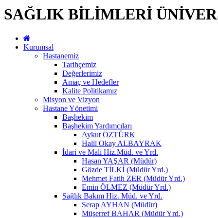
SAĞLIK BİLİMLERİ ÜNİVER
Kurumsal
Hastanemiz
Tarihçemiz
Değerlerimiz
Amaç ve Hedefler
Kalite Politikamız
Misyon ve Vizyon
Hastane Yönetimi
Başhekim
Başhekim Yardımcıları
Aykut ÖZTÜRK
Halil Okay ALBAYRAK
İdari ve Mali Hiz.Müd. ve Yrd.
Hasan YAŞAR (Müdür)
Gözde TİLKİ (Müdür Yrd.)
Mehmet Fatih ZER (Müdür Yrd.)
Emin ÖLMEZ (Müdür Yrd.)
Sağlık Bakım Hiz. Müd. ve Yrd.
Serap AYHAN (Müdür)
Müşerref BAHAR (Müdür Yrd.)