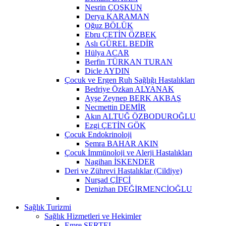
Nesrin ÇOŞKUN
Derya KARAMAN
Oğuz BÖLÜK
Ebru ÇETİN ÖZBEK
Aslı GÜREL BEDİR
Hülya ACAR
Berfin TÜRKAN TURAN
Dicle AYDIN
Çocuk ve Ergen Ruh Sağlığı Hastalıkları
Bedriye Özkan ALYANAK
Ayşe Zeynep BERK AKBAŞ
Necmettin DEMİR
Akın ALTUĞ ÖZBODUROĞLU
Ezgi ÇETİN GÖK
Çocuk Endokrinoloji
Semra BAHAR AKIN
Çocuk İmmünoloji ve Alerji Hastalıkları
Nagihan İSKENDER
Deri ve Zührevi Hastalıklar (Cildiye)
Nurşad ÇİFCİ
Denizhan DEĞİRMENCİOĞLU
Sağlık Turizmi
Sağlık Hizmetleri ve Hekimler
Emre SERTEL