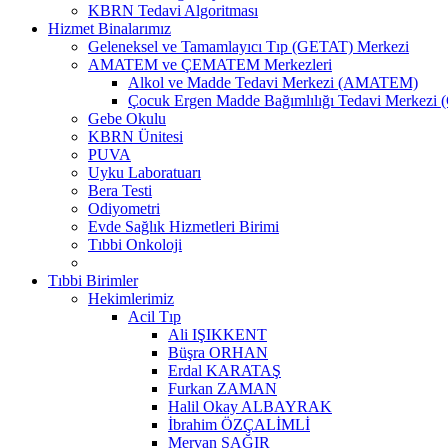
KBRN Tedavi Algoritması
Hizmet Binalarımız
Geleneksel ve Tamamlayıcı Tıp (GETAT) Merkezi
AMATEM ve ÇEMATEM Merkezleri
Alkol ve Madde Tedavi Merkezi (AMATEM)
Çocuk Ergen Madde Bağımlılığı Tedavi Merke
Gebe Okulu
KBRN Ünitesi
PUVA
Uyku Laboratuarı
Bera Testi
Odiyometri
Evde Sağlık Hizmetleri Birimi
Tıbbi Onkoloji
Tıbbi Birimler
Hekimlerimiz
Acil Tıp
Ali IŞIKKENT
Büşra ORHAN
Erdal KARATAŞ
Furkan ZAMAN
Halil Okay ALBAYRAK
İbrahim ÖZÇALİMLİ
Mervan SAĞIR