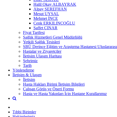
Halil Okay ALBAYRAK
Alpay ŞEREFHAN
Mesut UYSAL
Mehmet İNCE
Cenk ERKILINÇOĞLU
Saffet ÇINAR
Fiyat Tarifesi
Sağlık Hizmetleri Genel Müdürlüğü
Yetkili Sağlık Tesisleri
SBÜ Derince Eğitim ve Araştırma Hastanesi Uluslararası
Hastalar ve Ziyaretçiler
İletişim Ulaşım Haritası
Şehrimiz
Tarih
Yönlendirme
İletişim & Ulaşım
İletişim
Hasta Hakları Birimi İletişim Bilgileri
Çalışan Görüş ve Öneri Formu
Hasta ve Hasta Yakınları İçin Hastane Kurallarımız
Tıbbi Birimler
Hekimlerimiz