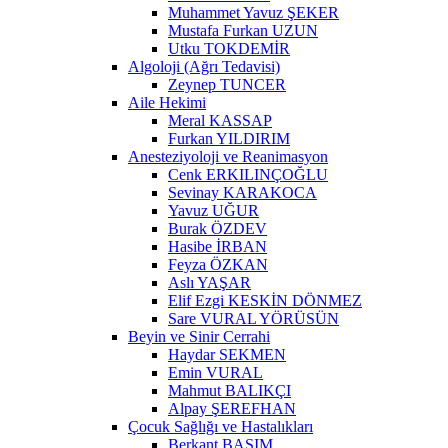
Muhammet Yavuz ŞEKER
Mustafa Furkan UZUN
Utku TOKDEMİR
Algoloji (Ağrı Tedavisi)
Zeynep TUNCER
Aile Hekimi
Meral KASSAP
Furkan YILDIRIM
Anesteziyoloji ve Reanimasyon
Cenk ERKILINÇOĞLU
Sevinay KARAKOCA
Yavuz UĞUR
Burak ÖZDEV
Hasibe İRBAN
Feyza ÖZKAN
Aslı YAŞAR
Elif Ezgi KESKİN DÖNMEZ
Sare VURAL YÖRÜSÜN
Beyin ve Sinir Cerrahi
Haydar SEKMEN
Emin VURAL
Mahmut BALIKÇI
Alpay ŞEREFHAN
Çocuk Sağlığı ve Hastalıkları
Berkant BASIM