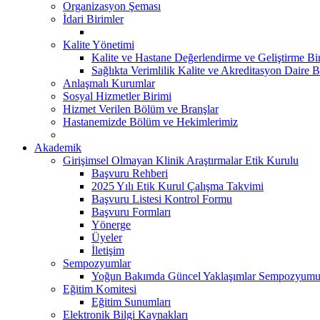
Organizasyon Şeması
İdari Birimler
Kalite Yönetimi
Kalite ve Hastane Değerlendirme ve Geliştirme Bi
Sağlıkta Verimlilik Kalite ve Akreditasyon Daire B
Anlaşmalı Kurumlar
Sosyal Hizmetler Birimi
Hizmet Verilen Bölüm ve Branşlar
Hastanemizde Bölüm ve Hekimlerimiz
Akademik
Girişimsel Olmayan Klinik Araştırmalar Etik Kurulu
Başvuru Rehberi
2025 Yılı Etik Kurul Çalışma Takvimi
Başvuru Listesi Kontrol Formu
Başvuru Formları
Yönerge
Üyeler
İletişim
Sempozyumlar
Yoğun Bakımda Güncel Yaklaşımlar Sempozyum
Eğitim Komitesi
Eğitim Sunumları
Elektronik Bilgi Kaynakları